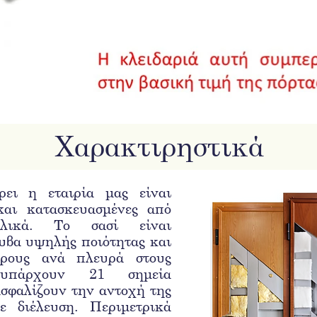
Χαρακτιρηστικά
ει η εταιρία μας είναι
και κατασκευασμένες από
λικά. Το σασί είναι
υβα υψηλής ποιότητας και
ίρους ανά πλευρά στους
 υπάρχουν 21 σημεία
ασφαλίζουν την αντοχή της
ε διέλευση. Περιμετρικά