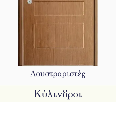
Λουστραριστές
Κύλινδροι