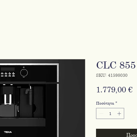
CLC 85
SKU: 41598030
Τ
1.779,00 €
Ποσότητα
*
Προσ