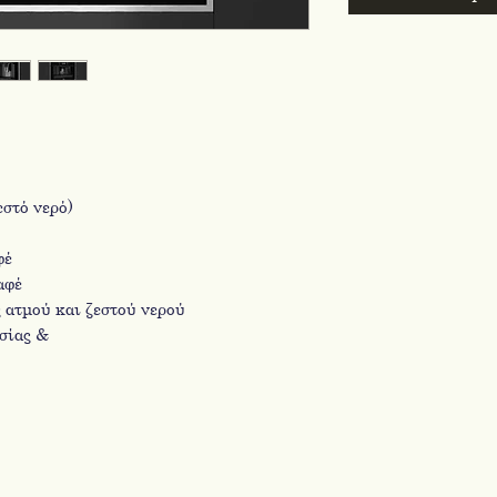
εστό νερό)
φέ
αφέ
 ατμού και ζεστού νερού
σίας &