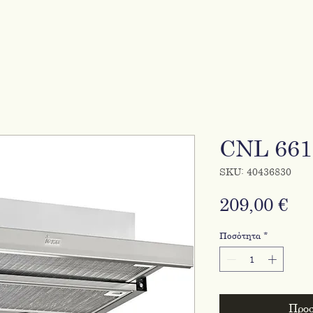
CNL 661
SKU: 40436830
Τι
209,00 €
Ποσότητα
*
Προσ