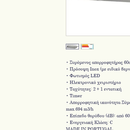
• Συρόμενος απορροφητήρας 60
• Πρόσοψη Inox (με ειδικό βερν
• Φωτισμός LED
• Ηλεκτρονικό χειριστήριο
• Ταχύτητες: 2 + 1 εντατική
• Timer
• Απορροφητική ικανότητα Σύμφ
max.694 m3/h
• Επίπεδο θορύβου (dΒ): από 60
• Ενεργειακή Κλάση: C
MADE IN PORTUGAL