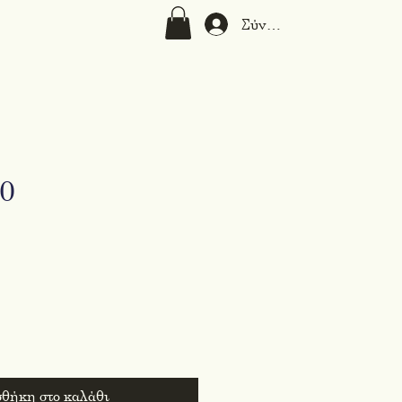
Σύνδεση
0
μή
θήκη στο καλάθι