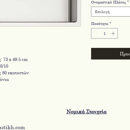
Ονομαστικό Πλάτος
*
Επιλογή
Ποσότητα
*
Προσ
: 73 x 49.5 cm
8/10
ς 80 εκατοστών
φόνια
Νομικά Στοιχεία
astikh.com