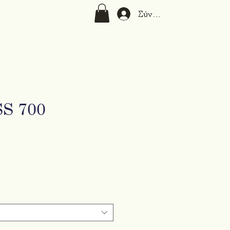
Σύνδεση
S 700
μή