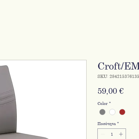
Croft/E
SKU: 28421537613
Τιμ
59,00 €
Color
*
Ποσότητα
*