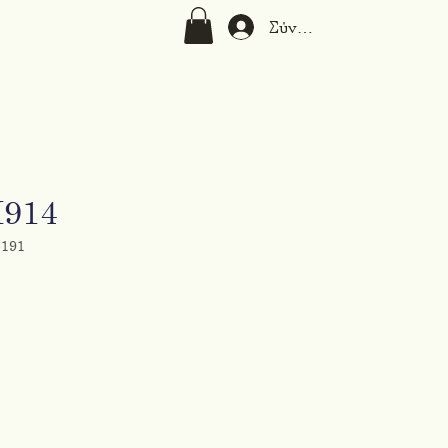
Σύνδεση
M914
5191
ή