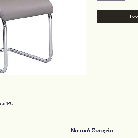
Προσ
μιο/PU
Νομικά Στοιχεία