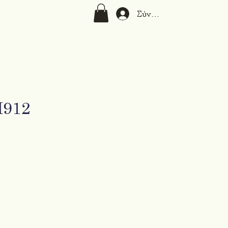
Σύνδεση
M912
ή