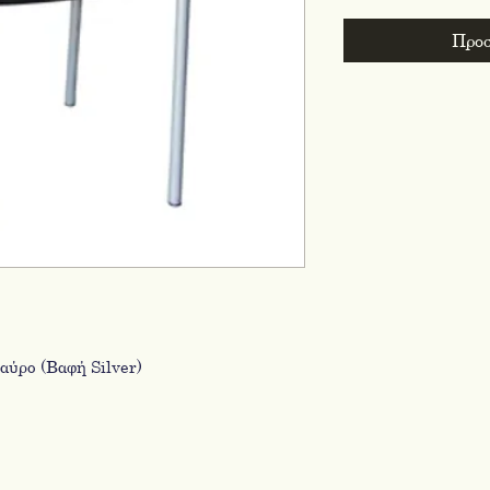
Προσ
ύρο (Βαφή Silver)