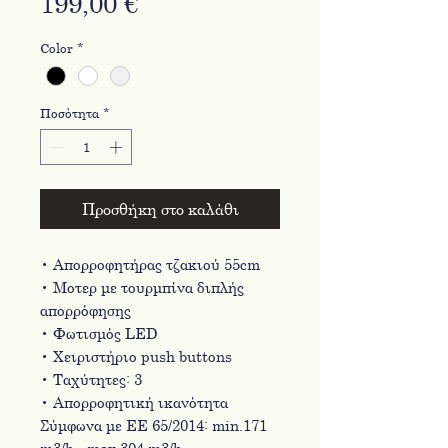
Τιμή
199,00 €
Color
*
Ποσότητα
*
Προσθήκη στο καλάθι
• Aπορροφητήρας τζακιού 55cm
• Μοτερ με τουρμπίνα διπλής
απορρόφησης
• Φωτισμός LED
• Xειριστήριο push buttons
• Ταχύτητες: 3
• Απορροφητική ικανότητα
Σύμφωνα με ΕΕ 65/2014: min.171
m3/h - max.304 m3/h