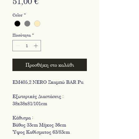
Τιμή
51,00 €
Color
*
Ποσότητα
*
Προσθήκη στο καλάθι
ΕΜ405,2 NERO Σκαμπώ BAR Pu
Εξωτερικές Διαστάσεις :
38x38x81/101cm
Κάθισμα :
Βάθος 33cm Μήκος 36cm
Ύψος Καθίσματος 63/83cm