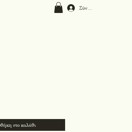
Σύνδεση
μή
θήκη στο καλάθι